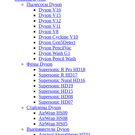
Пылесосы Dyson
Dyson V16
Dyson V15
Dyson V12
Dyson V11
Dyson V8
Dyson Cyclone V10
Dyson Gen5Detect
Dyson PencilVac
Dyson Wash G1
Dyson Pencil Wash
Фены Dyson
Supersonic R Pro HD18
Supersonic R HD17
Supersonic Nural HD16
Supersonic HD19
Supersonic HD15
Supersonic HD08
Supersonic HD07
Стайлеры Dyson
AirWrap HS09
AirWrap HS08
AirWrap HS05
Выпрямители Dyson
Airstrait Straightener HT01