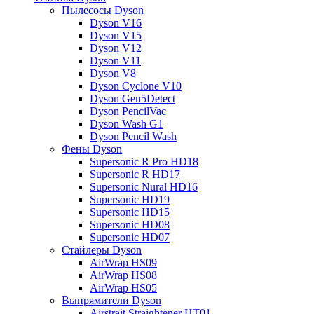
Пылесосы Dyson
Dyson V16
Dyson V15
Dyson V12
Dyson V11
Dyson V8
Dyson Cyclone V10
Dyson Gen5Detect
Dyson PencilVac
Dyson Wash G1
Dyson Pencil Wash
Фены Dyson
Supersonic R Pro HD18
Supersonic R HD17
Supersonic Nural HD16
Supersonic HD19
Supersonic HD15
Supersonic HD08
Supersonic HD07
Стайлеры Dyson
AirWrap HS09
AirWrap HS08
AirWrap HS05
Выпрямители Dyson
Airstrait Straightener HT01