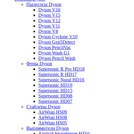
Пылесосы Dyson
Dyson V16
Dyson V15
Dyson V12
Dyson V11
Dyson V8
Dyson Cyclone V10
Dyson Gen5Detect
Dyson PencilVac
Dyson Wash G1
Dyson Pencil Wash
Фены Dyson
Supersonic R Pro HD18
Supersonic R HD17
Supersonic Nural HD16
Supersonic HD19
Supersonic HD15
Supersonic HD08
Supersonic HD07
Стайлеры Dyson
AirWrap HS09
AirWrap HS08
AirWrap HS05
Выпрямители Dyson
Airstrait Straightener HT01