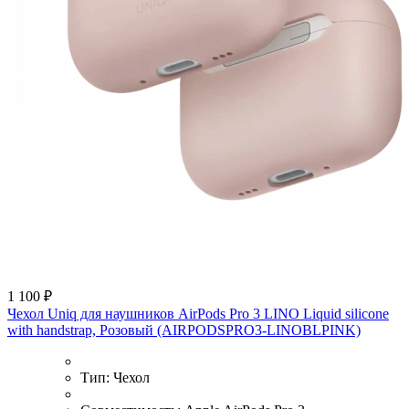
1 100 ₽
Чехол Uniq для наушников AirPods Pro 3 LINO Liquid silicone
with handstrap, Розовый (AIRPODSPRO3-LINOBLPINK)
Тип:
Чехол