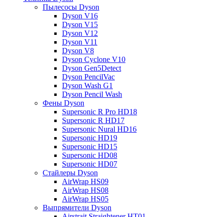
Пылесосы Dyson
Dyson V16
Dyson V15
Dyson V12
Dyson V11
Dyson V8
Dyson Cyclone V10
Dyson Gen5Detect
Dyson PencilVac
Dyson Wash G1
Dyson Pencil Wash
Фены Dyson
Supersonic R Pro HD18
Supersonic R HD17
Supersonic Nural HD16
Supersonic HD19
Supersonic HD15
Supersonic HD08
Supersonic HD07
Стайлеры Dyson
AirWrap HS09
AirWrap HS08
AirWrap HS05
Выпрямители Dyson
Airstrait Straightener HT01