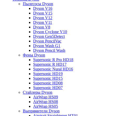
Пылесосы Dyson
Dyson V16
Dyson V15
Dyson V12
Dyson V11
Dyson V8
Dyson Cyclone V10
Dyson Gen5Detect
Dyson PencilVac
Dyson Wash G1
Dyson Pencil Wash
Фены Dyson
Supersonic R Pro HD18
Supersonic R HD17
Supersonic Nural HD16
Supersonic HD19
Supersonic HD15
Supersonic HD08
Supersonic HD07
Стайлеры Dyson
AirWrap HS09
AirWrap HS08
AirWrap HS05
Выпрямители Dyson
Airstrait Straightener HT01