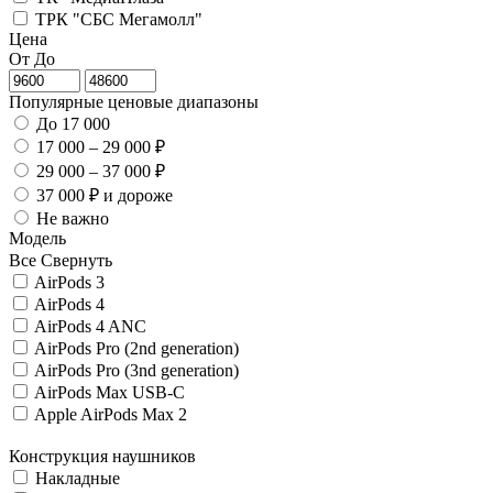
ТРК "СБС Мегамолл"
Цена
От
До
Популярные ценовые диапазоны
До 17 000
17 000 – 29 000 ₽
29 000 – 37 000 ₽
37 000 ₽ и дороже
Не важно
Модель
Все
Свернуть
AirPods 3
AirPods 4
AirPods 4 ANC
AirPods Pro (2nd generation)
AirPods Pro (3nd generation)
AirPods Max USB-C
Apple AirPods Max 2
Конструкция наушников
Накладные