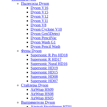
Пылесосы Dyson
Dyson V16
Dyson V15
Dyson V12
Dyson V11
Dyson V8
Dyson Cyclone V10
Dyson Gen5Detect
Dyson PencilVac
Dyson Wash G1
Dyson Pencil Wash
Фены Dyson
Supersonic R Pro HD18
Supersonic R HD17
Supersonic Nural HD16
Supersonic HD19
Supersonic HD15
Supersonic HD08
Supersonic HD07
Стайлеры Dyson
AirWrap HS09
AirWrap HS08
AirWrap HS05
Выпрямители Dyson
Airstrait Straightener HT01