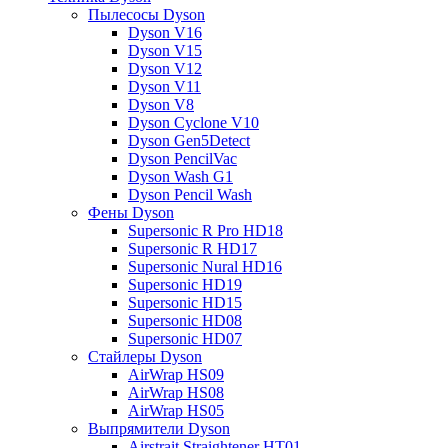
Пылесосы Dyson
Dyson V16
Dyson V15
Dyson V12
Dyson V11
Dyson V8
Dyson Cyclone V10
Dyson Gen5Detect
Dyson PencilVac
Dyson Wash G1
Dyson Pencil Wash
Фены Dyson
Supersonic R Pro HD18
Supersonic R HD17
Supersonic Nural HD16
Supersonic HD19
Supersonic HD15
Supersonic HD08
Supersonic HD07
Стайлеры Dyson
AirWrap HS09
AirWrap HS08
AirWrap HS05
Выпрямители Dyson
Airstrait Straightener HT01