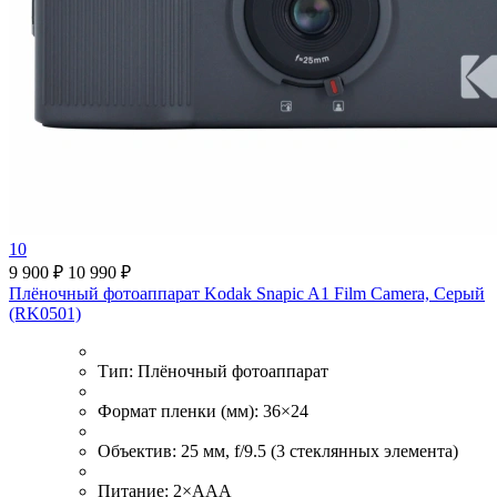
10
9 900 ₽
10 990 ₽
Плёночный фотоаппарат Kodak Snapic A1 Film Camera, Серый
(RK0501)
Тип:
Плёночный фотоаппарат
Формат пленки (мм):
36×24
Объектив:
25 мм, f/9.5 (3 стеклянных элемента)
Питание:
2×ААА