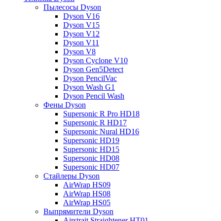
Пылесосы Dyson
Dyson V16
Dyson V15
Dyson V12
Dyson V11
Dyson V8
Dyson Cyclone V10
Dyson Gen5Detect
Dyson PencilVac
Dyson Wash G1
Dyson Pencil Wash
Фены Dyson
Supersonic R Pro HD18
Supersonic R HD17
Supersonic Nural HD16
Supersonic HD19
Supersonic HD15
Supersonic HD08
Supersonic HD07
Стайлеры Dyson
AirWrap HS09
AirWrap HS08
AirWrap HS05
Выпрямители Dyson
Airstrait Straightener HT01