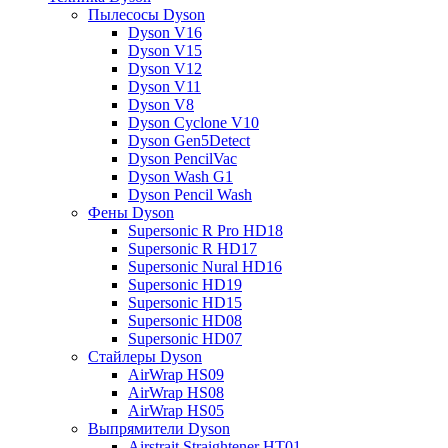
Пылесосы Dyson
Dyson V16
Dyson V15
Dyson V12
Dyson V11
Dyson V8
Dyson Cyclone V10
Dyson Gen5Detect
Dyson PencilVac
Dyson Wash G1
Dyson Pencil Wash
Фены Dyson
Supersonic R Pro HD18
Supersonic R HD17
Supersonic Nural HD16
Supersonic HD19
Supersonic HD15
Supersonic HD08
Supersonic HD07
Стайлеры Dyson
AirWrap HS09
AirWrap HS08
AirWrap HS05
Выпрямители Dyson
Airstrait Straightener HT01