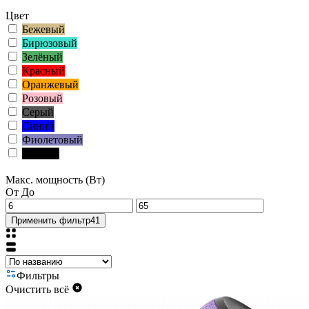
Цвет
Бежевый
Бирюзовый
Зелёный
Красный
Оранжевый
Розовый
Серый
Синий
Фиолетовый
Чёрный
Макс. мощность (Вт)
От
До
Применить фильтр
41
Фильтры
Очистить всё