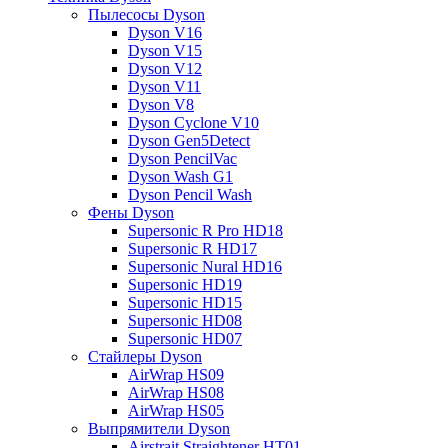
Пылесосы Dyson
Dyson V16
Dyson V15
Dyson V12
Dyson V11
Dyson V8
Dyson Cyclone V10
Dyson Gen5Detect
Dyson PencilVac
Dyson Wash G1
Dyson Pencil Wash
Фены Dyson
Supersonic R Pro HD18
Supersonic R HD17
Supersonic Nural HD16
Supersonic HD19
Supersonic HD15
Supersonic HD08
Supersonic HD07
Стайлеры Dyson
AirWrap HS09
AirWrap HS08
AirWrap HS05
Выпрямители Dyson
Airstrait Straightener HT01