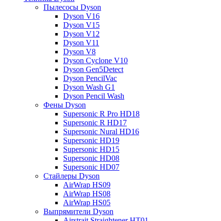
Пылесосы Dyson
Dyson V16
Dyson V15
Dyson V12
Dyson V11
Dyson V8
Dyson Cyclone V10
Dyson Gen5Detect
Dyson PencilVac
Dyson Wash G1
Dyson Pencil Wash
Фены Dyson
Supersonic R Pro HD18
Supersonic R HD17
Supersonic Nural HD16
Supersonic HD19
Supersonic HD15
Supersonic HD08
Supersonic HD07
Стайлеры Dyson
AirWrap HS09
AirWrap HS08
AirWrap HS05
Выпрямители Dyson
Airstrait Straightener HT01