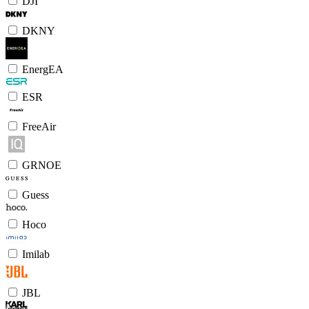
DJI
DKNY
EnergEA
ESR
FreeAir
GRNOE
Guess
Hoco
Imilab
JBL