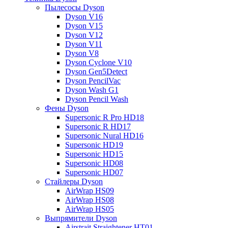
Пылесосы Dyson
Dyson V16
Dyson V15
Dyson V12
Dyson V11
Dyson V8
Dyson Cyclone V10
Dyson Gen5Detect
Dyson PencilVac
Dyson Wash G1
Dyson Pencil Wash
Фены Dyson
Supersonic R Pro HD18
Supersonic R HD17
Supersonic Nural HD16
Supersonic HD19
Supersonic HD15
Supersonic HD08
Supersonic HD07
Стайлеры Dyson
AirWrap HS09
AirWrap HS08
AirWrap HS05
Выпрямители Dyson
Airstrait Straightener HT01