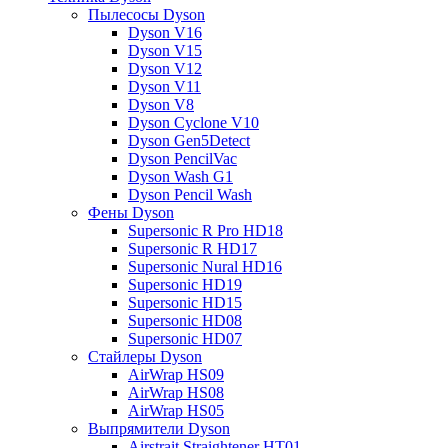
Пылесосы Dyson
Dyson V16
Dyson V15
Dyson V12
Dyson V11
Dyson V8
Dyson Cyclone V10
Dyson Gen5Detect
Dyson PencilVac
Dyson Wash G1
Dyson Pencil Wash
Фены Dyson
Supersonic R Pro HD18
Supersonic R HD17
Supersonic Nural HD16
Supersonic HD19
Supersonic HD15
Supersonic HD08
Supersonic HD07
Стайлеры Dyson
AirWrap HS09
AirWrap HS08
AirWrap HS05
Выпрямители Dyson
Airstrait Straightener HT01