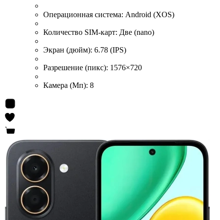
Операционная система:
Android (XOS)
Количество SIM-карт:
Две (nano)
Экран (дюйм):
6.78 (IPS)
Разрешение (пикс):
1576×720
Камера (Мп):
8