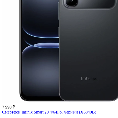
7 990 ₽
Смартфон Infinix Smart 20 4/64Гб, Чёрный (X6840B)