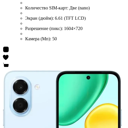
Количество SIM-карт:
Две (nano)
Экран (дюйм):
6.61 (TFT LCD)
Разрешение (пикс):
1604×720
Камера (Мп):
50