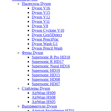
Пылесосы Dyson
Dyson V16
Dyson V15
Dyson V12
Dyson V11
Dyson V8
Dyson Cyclone V10
Dyson Gen5Detect
Dyson PencilVac
Dyson Wash G1
Dyson Pencil Wash
Фены Dyson
Supersonic R Pro HD18
Supersonic R HD17
Supersonic Nural HD16
Supersonic HD19
Supersonic HD15
Supersonic HD08
Supersonic HD07
Стайлеры Dyson
AirWrap HS09
AirWrap HS08
AirWrap HS05
Выпрямители Dyson
Airstrait Straightener HT01