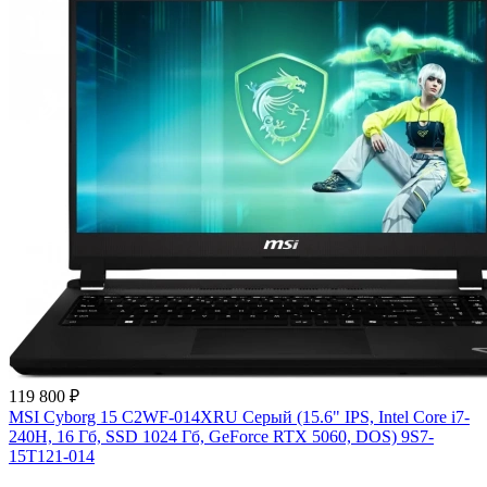
119 800 ₽
MSI Cyborg 15 C2WF-014XRU Серый (15.6" IPS, Intel Core i7-
240H, 16 Гб, SSD 1024 Гб, GeForce RTX 5060, DOS) 9S7-
15T121-014