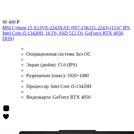
90 400 ₽
MSI Cyborg 15 A13VE-2243XAE (9S7-15K111-2243) (15.6" IPS,
Intel Core i5-13420H, 16 Гб, SSD 512 Гб, GeForce RTX 4050,
DOS)
Операционная система:
Без ОС
Экран (дюйм):
15.6 (IPS)
Разрешение (пикс):
1920×1080
Процессор:
Intel Core i5-13420H
Видеокарта:
GeForce RTX 4050