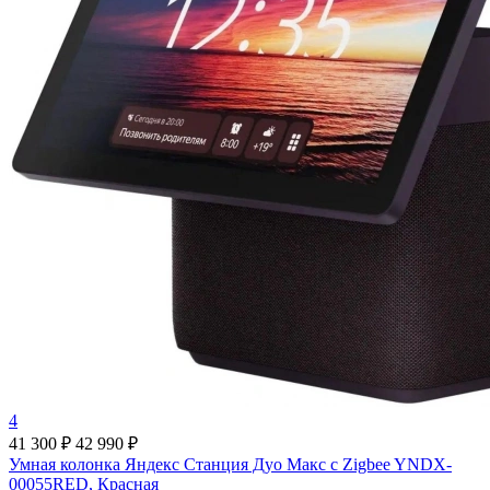
4
41 300 ₽
42 990 ₽
Умная колонка Яндекс Станция Дуо Макс c Zigbee YNDX-
00055RED, Красная