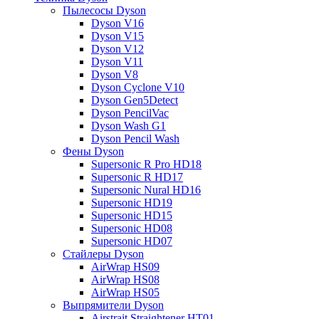
Пылесосы Dyson
Dyson V16
Dyson V15
Dyson V12
Dyson V11
Dyson V8
Dyson Cyclone V10
Dyson Gen5Detect
Dyson PencilVac
Dyson Wash G1
Dyson Pencil Wash
Фены Dyson
Supersonic R Pro HD18
Supersonic R HD17
Supersonic Nural HD16
Supersonic HD19
Supersonic HD15
Supersonic HD08
Supersonic HD07
Стайлеры Dyson
AirWrap HS09
AirWrap HS08
AirWrap HS05
Выпрямители Dyson
Airstrait Straightener HT01