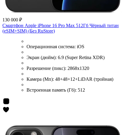
130 000 ₽
Смартфон Apple iPhone 16 Pro Max 512Гб Чёрный титан
(eSIM+SIM) (Без RuStore)
Операционная система:
iOS
Экран (дюйм):
6.9 (Super Retina XDR)
Разрешение (пикс):
2868x1320
Камера (Мп):
48+48+12+LiDAR (тройная)
Встроенная память (Гб):
512