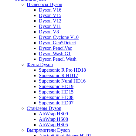
Пылесосы Dyson
Dyson V16
Dyson V15
Dyson V12
Dyson V11
Dyson V8
Dyson Cyclone V10
Dyson Gen5Detect
Dyson PencilVac
Dyson Wash G1
Dyson Pencil Wash
Фены Dyson
Supersonic R Pro HD18
Supersonic R HD17
Supersonic Nural HD16
Supersonic HD19
Supersonic HD15
Supersonic HD08
Supersonic HD07
Стайлеры Dyson
AirWrap HS09
AirWrap HS08
AirWrap HS05
Выпрямители Dyson
Airstrait Straightener HT01