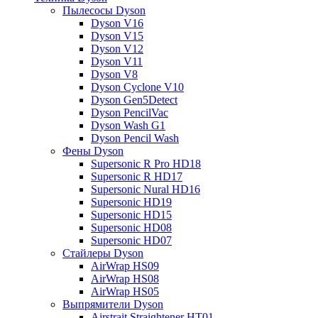
Пылесосы Dyson
Dyson V16
Dyson V15
Dyson V12
Dyson V11
Dyson V8
Dyson Cyclone V10
Dyson Gen5Detect
Dyson PencilVac
Dyson Wash G1
Dyson Pencil Wash
Фены Dyson
Supersonic R Pro HD18
Supersonic R HD17
Supersonic Nural HD16
Supersonic HD19
Supersonic HD15
Supersonic HD08
Supersonic HD07
Стайлеры Dyson
AirWrap HS09
AirWrap HS08
AirWrap HS05
Выпрямители Dyson
Airstrait Straightener HT01