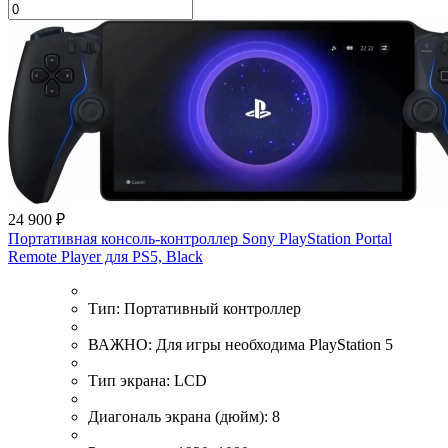
24 900 ₽
Портативная консоль-контроллер Sony PlayStation Portal
Remote Player для PS5, Black
Тип:
Портативный контроллер
ВАЖНО:
Для игры необходима PlayStation 5
Тип экрана:
LCD
Диагональ экрана (дюйм):
8