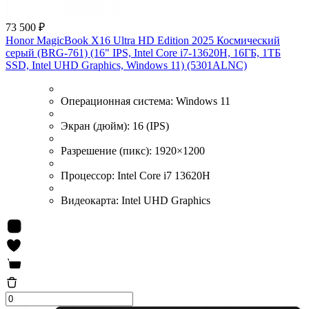
73 500 ₽
Honor MagicBook X16 Ultra HD Edition 2025 Космический
серый (BRG-761) (16" IPS, Intel Core i7-13620H, 16ГБ, 1ТБ
SSD, Intel UHD Graphics, Windows 11) (5301ALNC)
Операционная система:
Windows 11
Экран (дюйм):
16 (IPS)
Разрешение (пикс):
1920×1200
Процессор:
Intel Core i7 13620H
Видеокарта:
Intel UHD Graphics