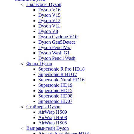
Пылесосы Dyson
Dyson V16
Dyson V15
Dyson V12
Dyson V11
Dyson V8
Dyson Cyclone V10
Dyson Gen5Detect
Dyson PencilVac
Dyson Wash G1
Dyson Pencil Wash
Фены Dyson
Supersonic R Pro HD18
Supersonic R HD17
Supersonic Nural HD16
Supersonic HD19
Supersonic HD15
Supersonic HD08
Supersonic HD07
Стайлеры Dyson
AirWrap HS09
AirWrap HS08
AirWrap HS05
Выпрямители Dyson
Airstrait Straightener HT01