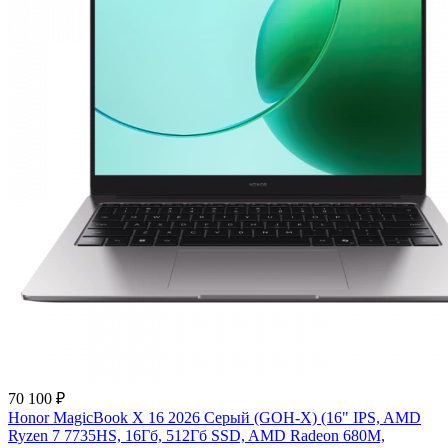
70 100 ₽
Honor MagicBook X 16 2026 Серый (GOH-X) (16" IPS, AMD
Ryzen 7 7735HS, 16Гб, 512Гб SSD, AMD Radeon 680M,