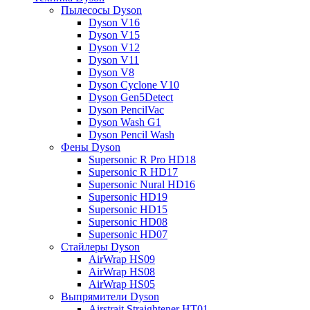
Пылесосы Dyson
Dyson V16
Dyson V15
Dyson V12
Dyson V11
Dyson V8
Dyson Cyclone V10
Dyson Gen5Detect
Dyson PencilVac
Dyson Wash G1
Dyson Pencil Wash
Фены Dyson
Supersonic R Pro HD18
Supersonic R HD17
Supersonic Nural HD16
Supersonic HD19
Supersonic HD15
Supersonic HD08
Supersonic HD07
Стайлеры Dyson
AirWrap HS09
AirWrap HS08
AirWrap HS05
Выпрямители Dyson
Airstrait Straightener HT01