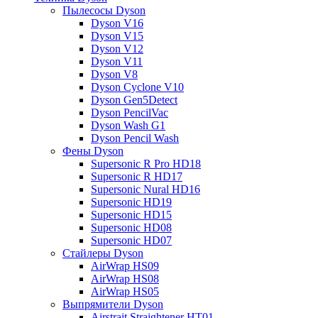
Пылесосы Dyson
Dyson V16
Dyson V15
Dyson V12
Dyson V11
Dyson V8
Dyson Cyclone V10
Dyson Gen5Detect
Dyson PencilVac
Dyson Wash G1
Dyson Pencil Wash
Фены Dyson
Supersonic R Pro HD18
Supersonic R HD17
Supersonic Nural HD16
Supersonic HD19
Supersonic HD15
Supersonic HD08
Supersonic HD07
Стайлеры Dyson
AirWrap HS09
AirWrap HS08
AirWrap HS05
Выпрямители Dyson
Airstrait Straightener HT01