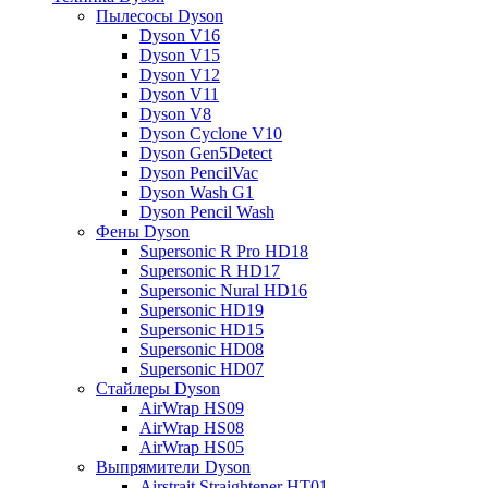
Пылесосы Dyson
Dyson V16
Dyson V15
Dyson V12
Dyson V11
Dyson V8
Dyson Cyclone V10
Dyson Gen5Detect
Dyson PencilVac
Dyson Wash G1
Dyson Pencil Wash
Фены Dyson
Supersonic R Pro HD18
Supersonic R HD17
Supersonic Nural HD16
Supersonic HD19
Supersonic HD15
Supersonic HD08
Supersonic HD07
Стайлеры Dyson
AirWrap HS09
AirWrap HS08
AirWrap HS05
Выпрямители Dyson
Airstrait Straightener HT01