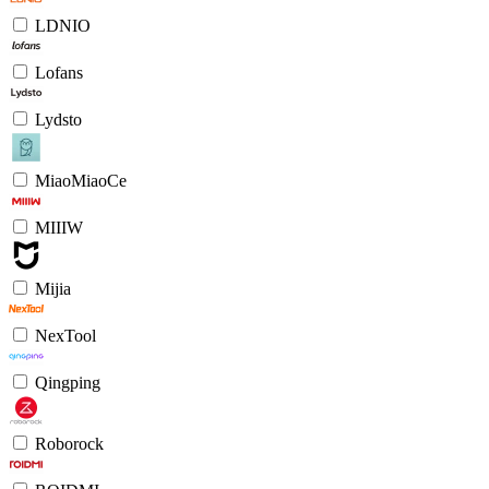
LDNIO
Lofans
Lydsto
MiaoMiaoCe
MIIIW
Mijia
NexTool
Qingping
Roborock