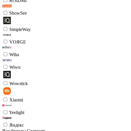
ROIDMI
ShowSee
SimpleWay
VOЯGE
Wiha
Wiwu
Wowstick
Xiaomi
Yeelight
Яндекс
Все бренды
Свернуть