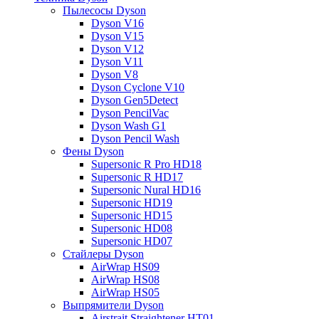
Пылесосы Dyson
Dyson V16
Dyson V15
Dyson V12
Dyson V11
Dyson V8
Dyson Cyclone V10
Dyson Gen5Detect
Dyson PencilVac
Dyson Wash G1
Dyson Pencil Wash
Фены Dyson
Supersonic R Pro HD18
Supersonic R HD17
Supersonic Nural HD16
Supersonic HD19
Supersonic HD15
Supersonic HD08
Supersonic HD07
Стайлеры Dyson
AirWrap HS09
AirWrap HS08
AirWrap HS05
Выпрямители Dyson
Airstrait Straightener HT01