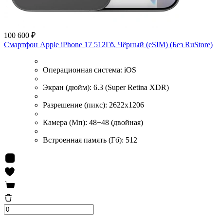
100 600 ₽
Смартфон Apple iPhone 17 512Гб, Чёрный (eSIM) (Без RuStore)
Операционная система:
iOS
Экран (дюйм):
6.3 (Super Retina XDR)
Разрешение (пикс):
2622x1206
Камера (Мп):
48+48 (двойная)
Встроенная память (Гб):
512