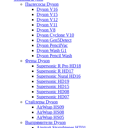
Пылесосы Dyson
Dyson V16
Dyson V15
Dyson V12
Dyson V11
Dyson V8
Dyson Cyclone V10
Dyson Gen5Detect
Dyson PencilVac
Dyson Wash G1
Dyson Pencil Wash
Фены Dyson
Supersonic R Pro HD18
Supersonic R HD17
Supersonic Nural HD16
Supersonic HD19
Supersonic HD15
Supersonic HD08
Supersonic HD07
Стайлеры Dyson
AirWrap HS09
AirWrap HS08
AirWrap HS05
Выпрямители Dyson
Airstrait Straightener HT01