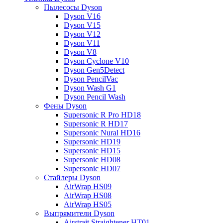
Пылесосы Dyson
Dyson V16
Dyson V15
Dyson V12
Dyson V11
Dyson V8
Dyson Cyclone V10
Dyson Gen5Detect
Dyson PencilVac
Dyson Wash G1
Dyson Pencil Wash
Фены Dyson
Supersonic R Pro HD18
Supersonic R HD17
Supersonic Nural HD16
Supersonic HD19
Supersonic HD15
Supersonic HD08
Supersonic HD07
Стайлеры Dyson
AirWrap HS09
AirWrap HS08
AirWrap HS05
Выпрямители Dyson
Airstrait Straightener HT01