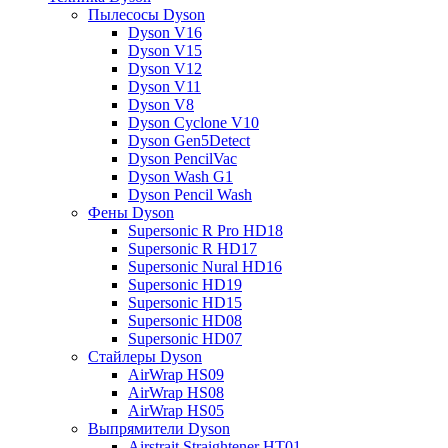
Пылесосы Dyson
Dyson V16
Dyson V15
Dyson V12
Dyson V11
Dyson V8
Dyson Cyclone V10
Dyson Gen5Detect
Dyson PencilVac
Dyson Wash G1
Dyson Pencil Wash
Фены Dyson
Supersonic R Pro HD18
Supersonic R HD17
Supersonic Nural HD16
Supersonic HD19
Supersonic HD15
Supersonic HD08
Supersonic HD07
Стайлеры Dyson
AirWrap HS09
AirWrap HS08
AirWrap HS05
Выпрямители Dyson
Airstrait Straightener HT01