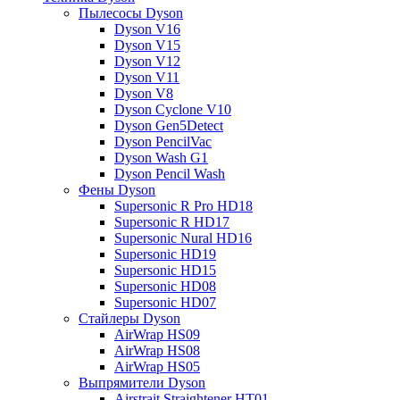
Пылесосы Dyson
Dyson V16
Dyson V15
Dyson V12
Dyson V11
Dyson V8
Dyson Cyclone V10
Dyson Gen5Detect
Dyson PencilVac
Dyson Wash G1
Dyson Pencil Wash
Фены Dyson
Supersonic R Pro HD18
Supersonic R HD17
Supersonic Nural HD16
Supersonic HD19
Supersonic HD15
Supersonic HD08
Supersonic HD07
Стайлеры Dyson
AirWrap HS09
AirWrap HS08
AirWrap HS05
Выпрямители Dyson
Airstrait Straightener HT01