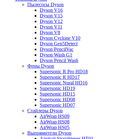
Пылесосы Dyson
Dyson V16
Dyson V15
Dyson V12
Dyson V11
Dyson V8
Dyson Cyclone V10
Dyson Gen5Detect
Dyson PencilVac
Dyson Wash G1
Dyson Pencil Wash
Фены Dyson
Supersonic R Pro HD18
Supersonic R HD17
Supersonic Nural HD16
Supersonic HD19
Supersonic HD15
Supersonic HD08
Supersonic HD07
Стайлеры Dyson
AirWrap HS09
AirWrap HS08
AirWrap HS05
Выпрямители Dyson
Airstrait Straightener HT01