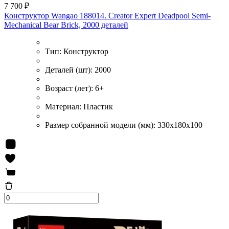
7 700 ₽
Конструктор Wangao 188014. Creator Expert Deadpool Semi-
Mechanical Bear Brick, 2000 деталей
Тип:
Конструктор
Деталей (шт):
2000
Возраст (лет):
6+
Материал:
Пластик
Размер собранной модели (мм):
330x180x100