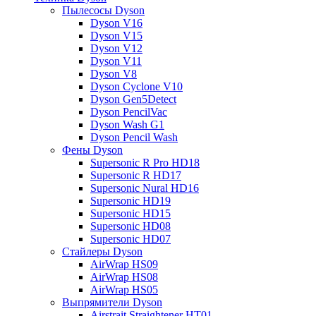
Пылесосы Dyson
Dyson V16
Dyson V15
Dyson V12
Dyson V11
Dyson V8
Dyson Cyclone V10
Dyson Gen5Detect
Dyson PencilVac
Dyson Wash G1
Dyson Pencil Wash
Фены Dyson
Supersonic R Pro HD18
Supersonic R HD17
Supersonic Nural HD16
Supersonic HD19
Supersonic HD15
Supersonic HD08
Supersonic HD07
Стайлеры Dyson
AirWrap HS09
AirWrap HS08
AirWrap HS05
Выпрямители Dyson
Airstrait Straightener HT01