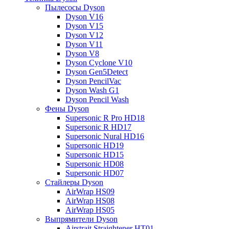
Пылесосы Dyson
Dyson V16
Dyson V15
Dyson V12
Dyson V11
Dyson V8
Dyson Cyclone V10
Dyson Gen5Detect
Dyson PencilVac
Dyson Wash G1
Dyson Pencil Wash
Фены Dyson
Supersonic R Pro HD18
Supersonic R HD17
Supersonic Nural HD16
Supersonic HD19
Supersonic HD15
Supersonic HD08
Supersonic HD07
Стайлеры Dyson
AirWrap HS09
AirWrap HS08
AirWrap HS05
Выпрямители Dyson
Airstrait Straightener HT01