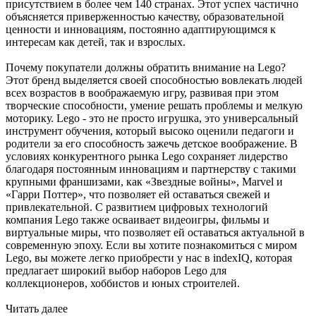
присутствием в более чем 140 странах. Этот успех частично
объясняется приверженностью качеству, образовательной
ценности и инновациям, постоянно адаптирующимся к
интересам как детей, так и взрослых.
Почему покупатели должны обратить внимание на Lego?
Этот бренд выделяется своей способностью вовлекать людей
всех возрастов в воображаемую игру, развивая при этом
творческие способности, умение решать проблемы и мелкую
моторику. Lego - это не просто игрушка, это универсальный
инструмент обучения, который высоко оценили педагоги и
родители за его способность зажечь детское воображение. В
условиях конкурентного рынка Lego сохраняет лидерство
благодаря постоянным инновациям и партнерству с такими
крупными франшизами, как «Звездные войны», Marvel и
«Гарри Поттер», что позволяет ей оставаться свежей и
привлекательной. С развитием цифровых технологий
компания Lego также осваивает видеоигры, фильмы и
виртуальные миры, что позволяет ей оставаться актуальной в
современную эпоху. Если вы хотите познакомиться с миром
Lego, вы можете легко приобрести у нас в indexIQ, которая
предлагает широкий выбор наборов Lego для
коллекционеров, хоббистов и юных строителей.
Читать далее