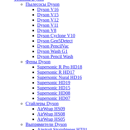
Пылесосы Dyson
Dyson V16
Dyson V15
Dyson V12
Dyson V11
Dyson V8
Dyson Cyclone V10
Dyson Gen5Detect
Dyson PencilVac
Dyson Wash G1
Dyson Pencil Wash
Фены Dyson
Supersonic R Pro HD18
Supersonic R HD17
Supersonic Nural HD16
Supersonic HD19
Supersonic HD15
Supersonic HD08
Supersonic HD07
Стайлеры Dyson
AirWrap HS09
AirWrap HS08
AirWrap HS05
Выпрямители Dyson
Airstrait Straightener HT01