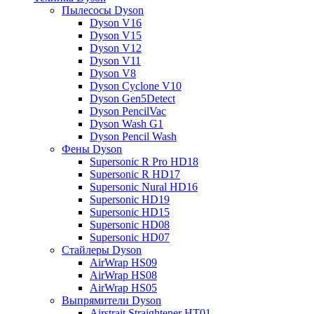
Пылесосы Dyson
Dyson V16
Dyson V15
Dyson V12
Dyson V11
Dyson V8
Dyson Cyclone V10
Dyson Gen5Detect
Dyson PencilVac
Dyson Wash G1
Dyson Pencil Wash
Фены Dyson
Supersonic R Pro HD18
Supersonic R HD17
Supersonic Nural HD16
Supersonic HD19
Supersonic HD15
Supersonic HD08
Supersonic HD07
Стайлеры Dyson
AirWrap HS09
AirWrap HS08
AirWrap HS05
Выпрямители Dyson
Airstrait Straightener HT01