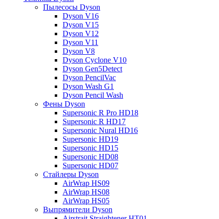
Пылесосы Dyson
Dyson V16
Dyson V15
Dyson V12
Dyson V11
Dyson V8
Dyson Cyclone V10
Dyson Gen5Detect
Dyson PencilVac
Dyson Wash G1
Dyson Pencil Wash
Фены Dyson
Supersonic R Pro HD18
Supersonic R HD17
Supersonic Nural HD16
Supersonic HD19
Supersonic HD15
Supersonic HD08
Supersonic HD07
Стайлеры Dyson
AirWrap HS09
AirWrap HS08
AirWrap HS05
Выпрямители Dyson
Airstrait Straightener HT01