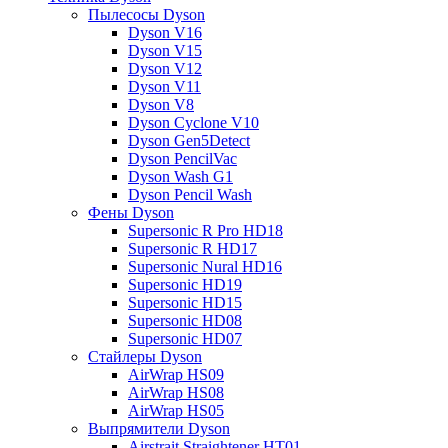
Пылесосы Dyson
Dyson V16
Dyson V15
Dyson V12
Dyson V11
Dyson V8
Dyson Cyclone V10
Dyson Gen5Detect
Dyson PencilVac
Dyson Wash G1
Dyson Pencil Wash
Фены Dyson
Supersonic R Pro HD18
Supersonic R HD17
Supersonic Nural HD16
Supersonic HD19
Supersonic HD15
Supersonic HD08
Supersonic HD07
Стайлеры Dyson
AirWrap HS09
AirWrap HS08
AirWrap HS05
Выпрямители Dyson
Airstrait Straightener HT01