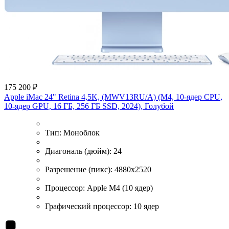
175 200 ₽
Apple iMac 24" Retina 4,5K, (MWV13RU/A) (M4, 10-ядер CPU,
10-ядер GPU, 16 ГБ, 256 ГБ SSD, 2024), Голубой
Тип:
Моноблок
Диагональ (дюйм):
24
Разрешение (пикс):
4880x2520
Процессор:
Apple M4 (10 ядер)
Графический процессор:
10 ядер