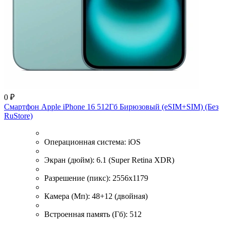
0 ₽
Смартфон Apple iPhone 16 512Гб Бирюзовый (eSIM+SIM) (Без
RuStore)
Операционная система:
iOS
Экран (дюйм):
6.1 (Super Retina XDR)
Разрешение (пикс):
2556x1179
Камера (Мп):
48+12 (двойная)
Встроенная память (Гб):
512