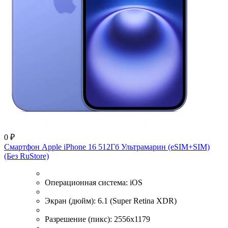
0 ₽
Смартфон Apple iPhone 16 512Гб Ультрамарин (eSIM+SIM)
(Без RuStore)
Операционная система:
iOS
Экран (дюйм):
6.1 (Super Retina XDR)
Разрешение (пикс):
2556x1179