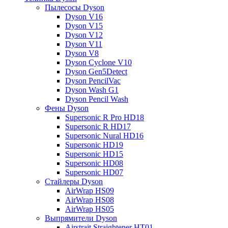
Пылесосы Dyson
Dyson V16
Dyson V15
Dyson V12
Dyson V11
Dyson V8
Dyson Cyclone V10
Dyson Gen5Detect
Dyson PencilVac
Dyson Wash G1
Dyson Pencil Wash
Фены Dyson
Supersonic R Pro HD18
Supersonic R HD17
Supersonic Nural HD16
Supersonic HD19
Supersonic HD15
Supersonic HD08
Supersonic HD07
Стайлеры Dyson
AirWrap HS09
AirWrap HS08
AirWrap HS05
Выпрямители Dyson
Airstrait Straightener HT01